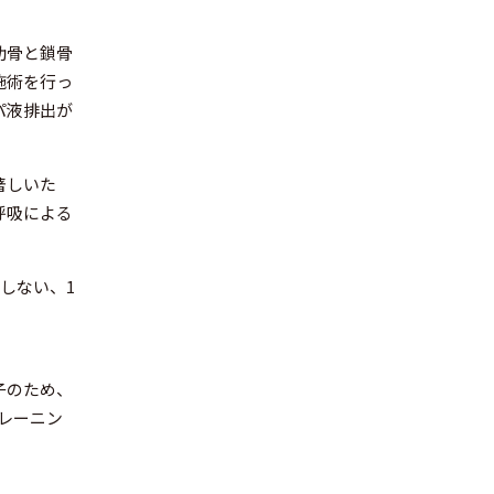
肋骨と鎖骨
施術を行っ
パ液排出が
著しいた
呼吸による
しない、1
子のため、
レーニン