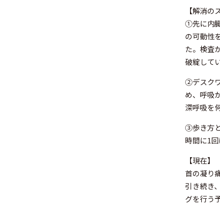
【解消の
①先に内
の可動性
た。検査
破綻して
②デスク
め、呼吸
深呼吸を
③歩き方
時間に1
【現在】
首の凝り
引き続き
グを行う