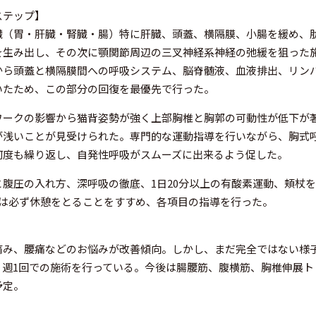
ステップ】
臓（胃・肝臓・腎臓・腸）特に肝臓、頭蓋、横隔膜、小腸を緩め、
を生み出し、その次に顎関節周辺の三叉神経系神経の弛緩を狙った
から頭蓋と横隔膜間への呼吸システム、脳脊髄液、血液排出、リン
いたため、この部分の回復を最優先で行った。
ワークの影響から猫背姿勢が強く上部胸椎と胸郭の可動性が低下が
が浅いことが見受けられた。専門的な運動指導を行いながら、胸式
何度も繰り返し、自発性呼吸がスムーズに出来るよう促した。
と腹圧の入れ方、深呼吸の徹底、1日20分以上の有酸素運動、頬杖を
回は必ず休憩をとることをすすめ、各項目の指導を行った。
痛み、腰痛などのお悩みが改善傾向。しかし、まだ完全ではない様
、週1回での施術を行っている。今後は腸腰筋、腹横筋、胸椎伸展ト
予定。